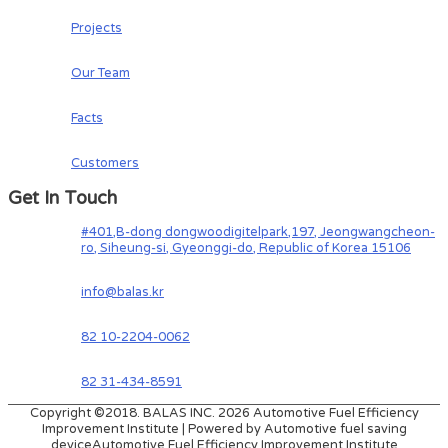
Projects
Our Team
Facts
Customers
Get In Touch
#401,B-dong dongwoodigitelpark,197, Jeongwangcheon-
ro, Siheung-si, Gyeonggi-do, Republic of Korea 15106
info@balas.kr
82 10-2204-0062
82 31-434-8591
Copyright ©2018. BALAS INC. 2026
Automotive Fuel Efficiency
Improvement Institute
| Powered by Automotive fuel saving
device
Automotive Fuel Efficiency Improvement Institute