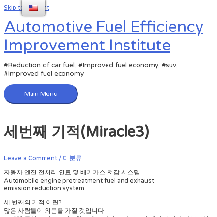
Skip to content
Automotive Fuel Efficiency
Improvement Institute
#Reduction of car fuel, #Improved fuel economy, #suv,
#Improved fuel economy
Main Menu
세번째 기적(Miracle3)
Leave a Comment
/
미분류
자동차 엔진 전처리 연료 및 배기가스 저감 시스템
Automobile engine pretreatment fuel and exhaust
emission reduction system
세 번째의 기적 이란?
많은 사람들이 의문을 가질 것입니다