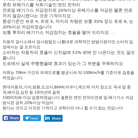
못한 유해가스를 저희기술인.엔진 전처리
연료및 배기가스 저감장치로 20%이상 유해가스를 저감은 물론 연료
까지 절감시켰다는 것은 기적이지요 .
환경기준인 유로 4, 유로 5, 까지의 차량은 보통 30% 정도 유로 6, 는
20%이상 저감되었습니다
보통 후처리 배기가스 저감장치는 효율을 떨어 뜨리지요 ….
자동차 검사소에서 검사방법도 나름대로 과학적인 방법이겠지만 소비자 입
장에서는 잘 모르지요
소비자는 자동차의 효율이 신차일때 32% 밖에 안 나온다는 것도 잘모
름니다
도로에서 실제 주행했을때 효과가 있는가 그 부분을 주목하지요
저희는 70Km 구간의 외곽도로를 평균시속 약 100Km/h를 기준으로 검증을
하였습니다
현대자동차,기아,쌍용,도요다,BMW,아우디,케드락 까지 장소도 국내 및 중
국,베이징,심천 등 10여년에 걸쳐
100여차레 이상 검증하였습니다 결론은 엔진 전처리연료 및 배기가스 저감
방식은 공히 20%이상 저감이
된다는 것이고 이것은 기적이고 과학이라 아니 할 수가 없는 것입니다
Tweet
Share
Share