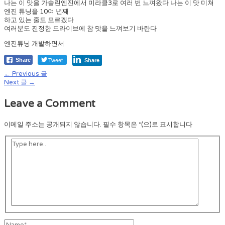
나는 이 맛을 가솔린엔진에서 미라클3로 여러 번 느껴왔다 나는 이 맛 미쳐
엔진 튜닝을 10여 년째
하고 있는 줄도 모르겠다
여러분도 진정한 드라이브에 참 맛을 느껴보기 바란다
엔진튜닝 개발하면서
Tweet
Share
Share
←
Previous 글
글
Next 글
→
내
Leave a Comment
비
게
이메일 주소는 공개되지 않습니다.
필수 항목은
*
(으)로 표시합니다
이
Type
here..
션
Name*