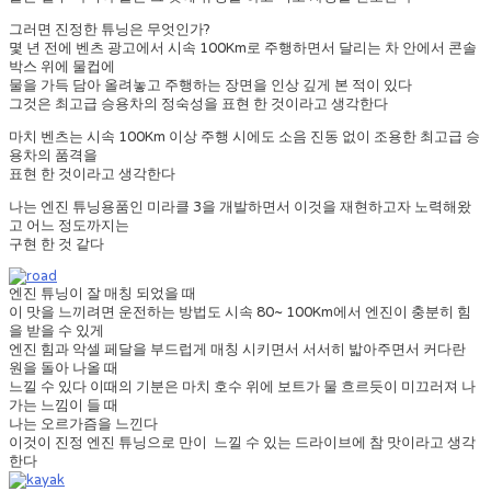
그러면 진정한 튜닝은 무엇인가?
몇 년 전에 벤츠 광고에서 시속 100Km로 주행하면서 달리는 차 안에서 콘솔
박스 위에 물컵에
물을 가득 담아 올려놓고 주행하는 장면을 인상 깊게 본 적이 있다
그것은 최고급 승용차의 정숙성을 표현 한 것이라고 생각한다
마치 벤츠는 시속 100Km 이상 주행 시에도 소음 진동 없이 조용한 최고급 승
용차의 품격을
표현 한 것이라고 생각한다
나는 엔진 튜닝용품인 미라클 3을 개발하면서 이것을 재현하고자 노력해왔
고 어느 정도까지는
구현 한 것 같다
엔진 튜닝이 잘 매칭 되었을 때
이 맛을 느끼려면 운전하는 방법도 시속 80~ 100Km에서 엔진이 충분히 힘
을 받을 수 있게
엔진 힘과 악셀 페달을 부드럽게 매칭 시키면서 서서히 밟아주면서 커다란
원을 돌아 나올 때
느낄 수 있다 이때의 기분은 마치 호수 위에 보트가 물 흐르듯이 미끄러져 나
가는 느낌이 들 때
나는 오르가즘을 느낀다
이것이 진정 엔진 튜닝으로 만이 느낄 수 있는 드라이브에 참 맛이라고 생각
한다