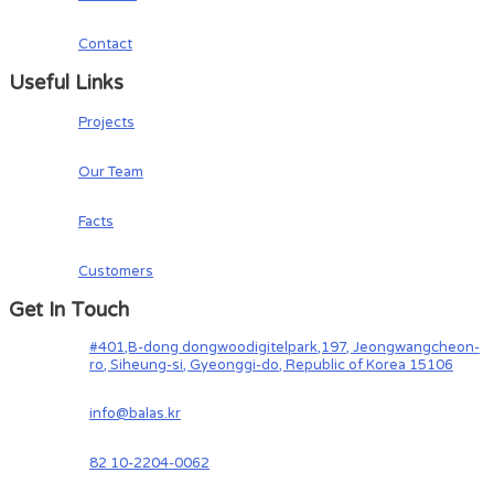
Contact
Useful Links
Projects
Our Team
Facts
Customers
Get In Touch
#401,B-dong dongwoodigitelpark,197, Jeongwangcheon-
ro, Siheung-si, Gyeonggi-do, Republic of Korea 15106
info@balas.kr
82 10-2204-0062