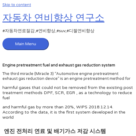
Skip to content
자동차 연비향상 연구소
#자동차연료절감,#연비향상,#suv,#디젤연비향상
Main Menu
Engine pretreatment fuel and exhaust gas reduction system
The third miracle (Miracle 3) “Automotive engine pretreatment
exhaust gas reduction device” is an engine pretreatment method for
harmful gases that could not be removed from the existing post
treatment methods DPF, SCR, EGR , as a technology to reduce
fuel
and harmful gas by more than 20%, WIPS 2018.12.14.
According to the data, it is the first system developed in the
world
엔진 전처리 연료 및 배기가스 저감 시스템